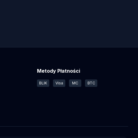
Metody Płatności
BLIK
Visa
MC
BTC