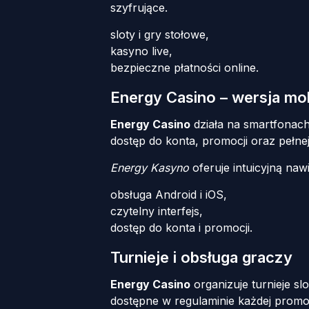
szyfrujące.
sloty i gry stołowe,
kasyno live,
bezpieczne płatności online.
Energy Casino – wersja mo
Energy Casino
działa na smartfonach
dostęp do konta, promocji oraz pełnej b
Energy Kasyno
oferuje intuicyjną naw
obsługa Android i iOS,
czytelny interfejs,
dostęp do konta i promocji.
Turnieje i obsługa graczy
Energy Casino
organizuje turnieje s
dostępne w regulaminie każdej promoc