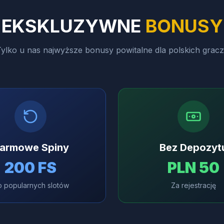
EKSKLUZYWNE
BONUSY
ylko u nas najwyższe bonusy powitalne dla polskich grac
armowe Spiny
Bez Depozyt
200 FS
PLN 50
 popularnych slotów
Za rejestrację