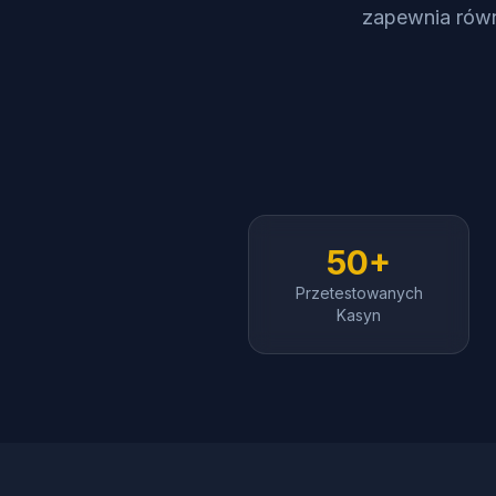
zapewnia równ
50+
Przetestowanych
Kasyn