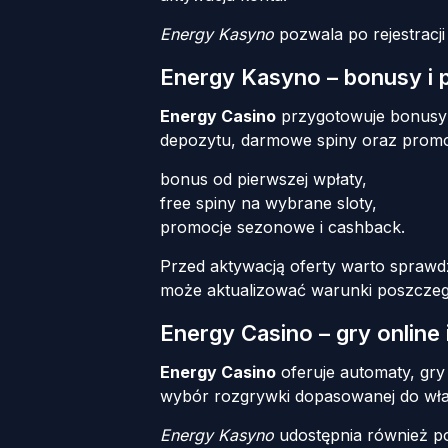
Energy Kasyno
pozwala po rejestracji
Energy Kasyno – bonusy i 
Energy Casino
przygotowuje bonusy 
depozytu, darmowe spiny oraz prom
bonus od pierwszej wpłaty,
free spiny na wybrane sloty,
promocje sezonowe i cashback.
Przed aktywacją oferty warto sprawd
może aktualizować warunki poszcze
Energy Casino – gry online 
Energy Casino
oferuje automaty, gry
wybór rozgrywki dopasowanej do włas
Energy Kasyno
udostępnia również po