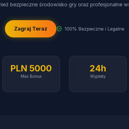
ież bezpieczne środowisko gry oraz profesjonalne wsp
Zagraj Teraz
100% Bezpieczne i Legalne
PLN 5000
24h
Max Bonus
Wypłaty