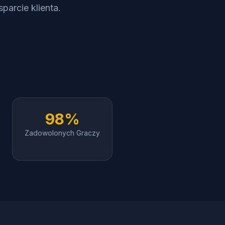
arcie klienta.
98%
Zadowolonych Graczy