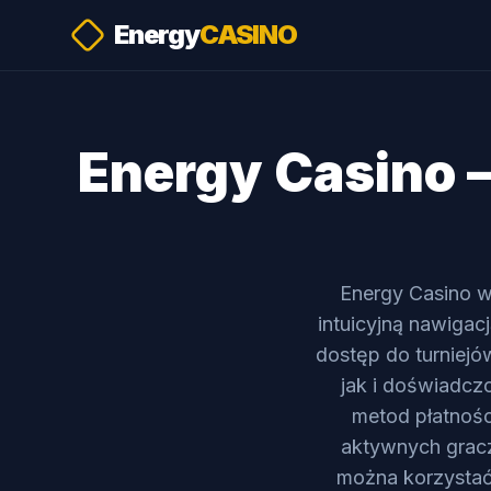
Energy
CASINO
Energy Casino –
Energy Casino w
intuicyjną nawiga
dostęp do turniej
jak i doświadcz
metod płatnośc
aktywnych gracz
można korzystać 