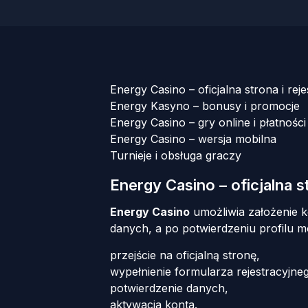
Energy Casino – oficjalna strona i reje
Energy Kasyno – bonusy i promocje
Energy Casino – gry online i płatności
Energy Casino – wersja mobilna
Turnieje i obsługa graczy
Energy Casino – oficjalna st
Energy Casino
umożliwia założenie k
danych, a po potwierdzeniu profilu m
przejście na oficjalną stronę,
wypełnienie formularza rejestracyjne
potwierdzenie danych,
aktywacja konta.